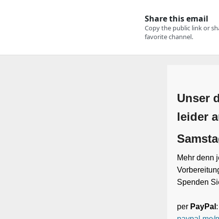
Unser d
leider 
Samstag
Mehr denn je
Vorbereitun
Spenden Sie
per
PayPal
:
paypal.me/p