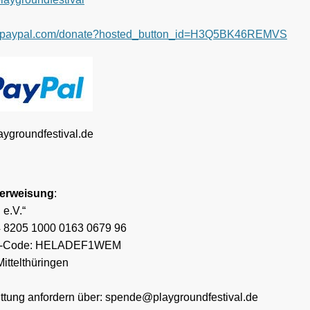
w.paypal.com/donate?hosted_button_id=H3Q5BK46REMVS
ygroundfestival.de
erweisung
:
 e.V.“
 8205 1000 0163 0679 96
T-Code: HELADEF1WEM
ittelthüringen
tung anfordern über: spende@playgroundfestival.de