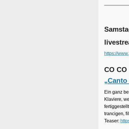
Samstag
livestr
https://ww
CO CO
„Canto
Ein ganz be
Klaviere, w
fertiggestel
trancigen, 
Teaser:
htt