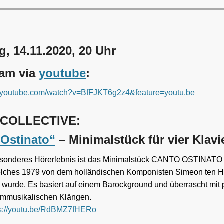
, 14.11.2020, 20 Uhr
eam via
youtube
:
w.youtube.com/watch?v=BfFJKT6g2z4&feature=youtu.be
 COLLECTIVE:
 Ostinato“
– Minimalstück für vier Klavi
sonderes Hörerlebnis ist das Minimalstück CANTO OSTINATO f
elches 1979 von dem holländischen Komponisten Simeon ten H
lt wurde. Es basiert auf einem Barockground und überrascht mit 
filmmusikalischen Klängen.
ps://youtu.be/RdBMZ7fHERo