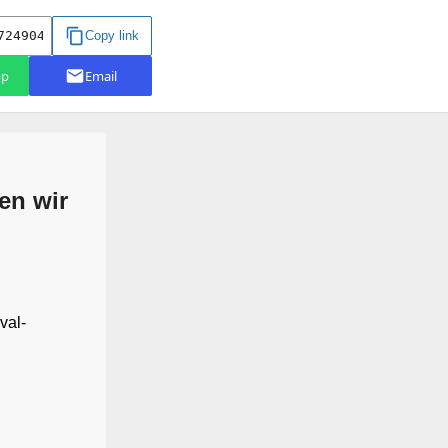
n wir
val-