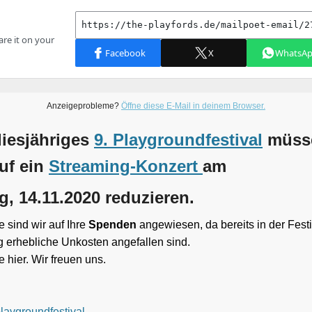
Anzeigeprobleme?
Öffne diese E-Mail in deinem Browser.
iesjähriges
9. Playgroundfestival
müsse
auf ein
Streaming-Konzert
am
, 14.11.2020 reduzieren.
 sind wir auf Ihre
Spenden
angewiesen, da bereits in der Festi
g erhebliche Unkosten angefallen sind.
 hier. Wir freuen uns.
laygroundfestival