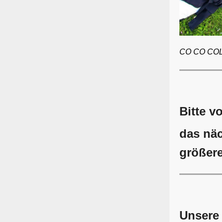
CO CO CO
Bitte v
das näc
größere
Unsere