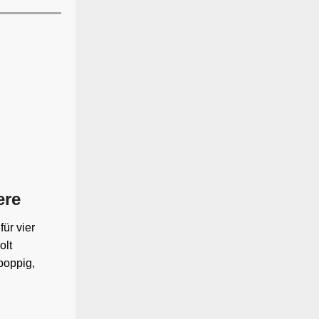
ere
ür vier
olt
poppig,