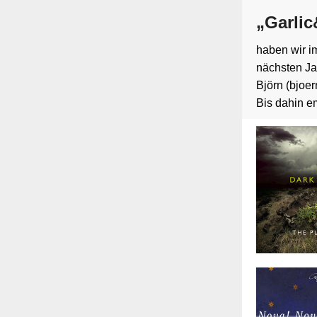
„Garlic
haben wir i
nächsten Jah
Björn (bjoer
Bis dahin e