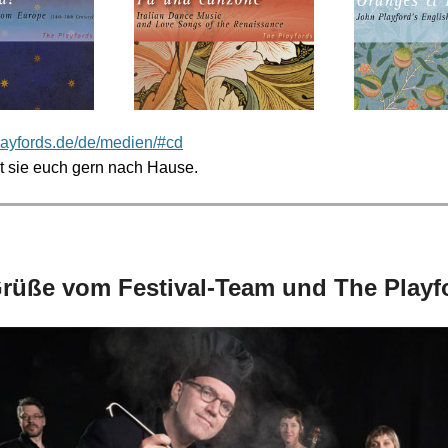
playfords.de/de/medien/#cd
t sie euch gern nach Hause.
rüße vom Festival-Team und The Playf