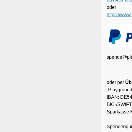
oder
https://ww
spende@pla
oder per
Üb
„Playground
IBAN: DE54
BIC-/SWIF
Sparkasse M
Spendenquit